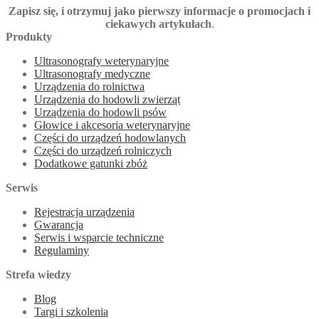
Zapisz się, i otrzymuj jako pierwszy informacje o promocjach i
ciekawych artykułach
.
Produkty
Ultrasonografy weterynaryjne
Ultrasonografy medyczne
Urządzenia do rolnictwa
Urządzenia do hodowli zwierząt
Urządzenia do hodowli psów
Głowice i akcesoria weterynaryjne
Części do urządzeń hodowlanych
Części do urządzeń rolniczych
Dodatkowe gatunki zbóż
Serwis
Rejestracja urządzenia
Gwarancja
Serwis i wsparcie techniczne
Regulaminy
Strefa wiedzy
Blog
Targi i szkolenia