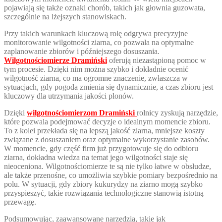
pojawiają się także oznaki chorób, takich jak głownia guzowata,
szczególnie na lżejszych stanowiskach.
Przy takich warunkach kluczową rolę odgrywa precyzyjne
monitorowanie wilgotności ziarna, co pozwala na optymalne
zaplanowanie zbiorów i późniejszego dosuszania.
Wilgotnościomierze Dramiński
oferują niezastąpioną pomoc w
tym procesie. Dzięki nim można szybko i dokładnie ocenić
wilgotność ziarna, co ma ogromne znaczenie, zwłaszcza w
sytuacjach, gdy pogoda zmienia się dynamicznie, a czas zbioru jest
kluczowy dla utrzymania jakości plonów.
Dzięki
wilgotnościomierzom Dramiński
rolnicy zyskują narzędzie,
które pozwala podejmować decyzje o idealnym momencie zbioru.
To z kolei przekłada się na lepszą jakość ziarna, mniejsze koszty
związane z dosuszaniem oraz optymalne wykorzystanie zasobów.
W momencie, gdy część firm już przygotowuje się do odbioru
ziarna, dokładna wiedza na temat jego wilgotności staje się
nieoceniona. Wilgotnościomierze te są nie tylko łatwe w obsłudze,
ale także przenośne, co umożliwia szybkie pomiary bezpośrednio na
polu. W sytuacji, gdy zbiory kukurydzy na ziarno mogą szybko
przyspieszyć, takie rozwiązania technologiczne stanowią istotną
przewagę.
Podsumowując, zaawansowane narzędzia, takie jak