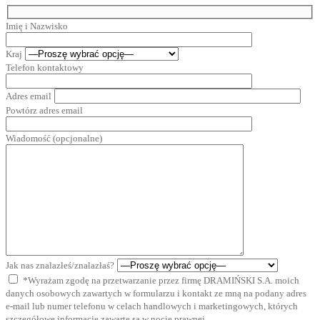
Imię i Nazwisko
Kraj
Telefon kontaktowy
Adres email
Powtórz adres email
Wiadomość (opcjonalne)
Jak nas znalazłeś/znalazłaś?
*Wyrażam zgodę na przetwarzanie przez firmę DRAMIŃSKI S.A. moich
danych osobowych zawartych w formularzu i kontakt ze mną na podany adres
e-mail lub numer telefonu w celach handlowych i marketingowych, których
szczegółowe informacje zawarte są w nocie prawnej.