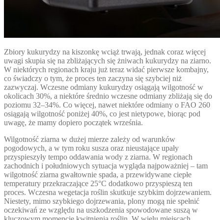
Zbiory kukurydzy na kiszonkę wciąż trwają, jednak coraz więcej
uwagi skupia się na zbliżających się żniwach kukurydzy na ziarno.
W niektórych regionach kraju już teraz widać pierwsze kombajny,
co świadczy o tym, że proces ten zaczyna się szybciej niż
zazwyczaj. Wczesne odmiany kukurydzy osiągają wilgotność w
okolicach 30%, a niektóre średnio wczesne odmiany zbliżają się do
poziomu 32–34%. Co więcej, nawet niektóre odmiany o FAO 260
osiągają wilgotność poniżej 40%, co jest nietypowe, biorąc pod
uwagę, że mamy dopiero początek września.
Wilgotność ziarna w dużej mierze zależy od warunków
pogodowych, a w tym roku susza oraz nieustające upały
przyspieszyły tempo oddawania wody z ziarna. W regionach
zachodnich i południowych sytuacja wygląda najpoważniej – tam
wilgotność ziarna gwałtownie spada, a przewidywane ciepłe
temperatury przekraczające 25°C dodatkowo przyspieszą ten
proces. Wczesna wegetacja roślin skutkuje szybkim dojrzewaniem.
Niestety, mimo szybkiego dojrzewania, plony mogą nie spełnić
oczekiwań ze względu na uszkodzenia spowodowane suszą w
kluczowym momencie kwitnienia roślin. W wielu miejscach