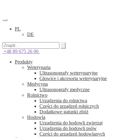
PL
DE
+48 89 675 26 00
Produkty
Weterynaria
Ultrasonografy weterynaryjne
Głowice i akcesoria weterynaryjne
Medycyna
Ultrasonografy medyczne
Rolnictwo
Urządzenia do rolnictwa
Części do urządzeń rolniczych
Dodatkowe gatunki zbóż
Hodowla
Urządzenia do hodowli zwierząt
Urządzenia do hodowli psów
Części do urządzeń hodowlanych