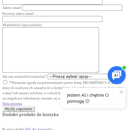
Adres email
Powtórz adres email
Wiadomość (opcjonalne)
Jak nas znalazłeś/znalazłaś?
*Wyrażam zgodę na przetwarzanie przez firmę DRAMIŃSKI S.A. moich
danych osobowych zawartych w formularzu i kontakt ze mną na podany adres
e-mail lub numer telefonu w celach handlowych i marketingowych, których
szczegółowe informacje zawarte są w nocie prawnej.
Nota prawna
Wyślij zapytanie
Dodałeś produkt do koszyka
Kupuj dalej
Idź do koszyka