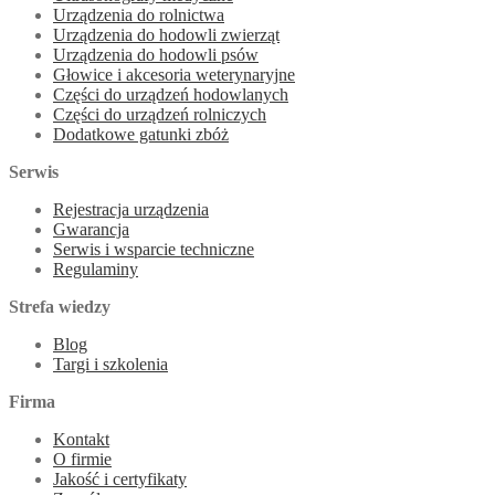
Urządzenia do rolnictwa
Urządzenia do hodowli zwierząt
Urządzenia do hodowli psów
Głowice i akcesoria weterynaryjne
Części do urządzeń hodowlanych
Części do urządzeń rolniczych
Dodatkowe gatunki zbóż
Serwis
Rejestracja urządzenia
Gwarancja
Serwis i wsparcie techniczne
Regulaminy
Strefa wiedzy
Blog
Targi i szkolenia
Firma
Kontakt
O firmie
Jakość i certyfikaty