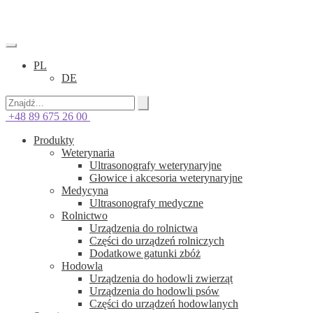
PL
DE
+48 89 675 26 00
Produkty
Weterynaria
Ultrasonografy weterynaryjne
Głowice i akcesoria weterynaryjne
Medycyna
Ultrasonografy medyczne
Rolnictwo
Urządzenia do rolnictwa
Części do urządzeń rolniczych
Dodatkowe gatunki zbóż
Hodowla
Urządzenia do hodowli zwierząt
Urządzenia do hodowli psów
Części do urządzeń hodowlanych