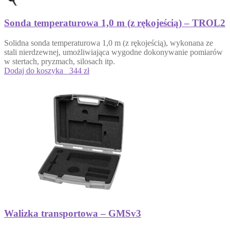
Sonda temperaturowa 1,0 m (z rękojeścią) – TROL2
Solidna sonda temperaturowa 1,0 m (z rękojeścią), wykonana ze
stali nierdzewnej, umożliwiająca wygodne dokonywanie pomiarów
w stertach, pryzmach, silosach itp.
Dodaj do koszyka
344 zł
Walizka transportowa – GMSv3