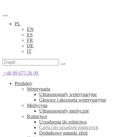
PL
EN
ES
FR
DE
IT
+48 89 675 26 00
Produkty
Weterynaria
Ultrasonografy weterynaryjne
Głowice i akcesoria weterynaryjne
Medycyna
Ultrasonografy medyczne
Rolnictwo
Urządzenia do rolnictwa
Części do urządzeń rolniczych
Dodatkowe gatunki zbóż