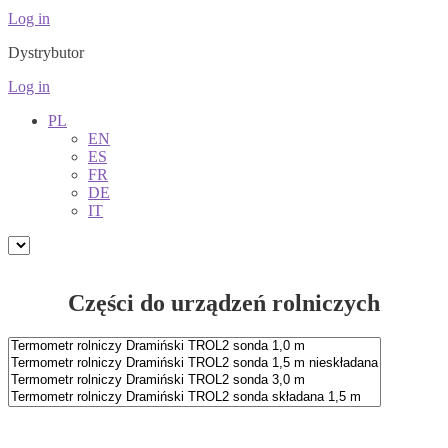
Log in
Dystrybutor
Log in
PL
EN
ES
FR
DE
IT
Części do urządzeń rolniczych