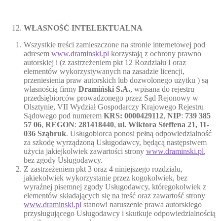
WŁASNOŚĆ INTELEKTUALNA
Wszystkie treści zamieszczone na stronie internetowej pod
adresem
www.draminski.pl
korzystają z ochrony prawno
autorskiej i (z zastrzeżeniem pkt 12 Rozdziału I oraz
elementów wykorzystywanych na zasadzie licencji,
przeniesienia praw autorskich lub dozwolonego użytku ) są
własnością firmy
Dramiński S.A.
, wpisana do rejestru
przedsiębiorców prowadzonego przez Sąd Rejonowy w
Olsztynie, VII Wydział Gospodarczy Krajowego Rejestru
Sądowego pod numerem
KRS: 0000429112
,
NIP
:
739 385
57
06
,
REGON
:
281418440
,
ul. Wiktora Steffena 21, 11-
036 Sząbruk
. Usługobiorca ponosi pełną odpowiedzialność
za szkodę wyrządzoną Usługodawcy, będącą następstwem
użycia jakiejkolwiek zawartości strony
www.draminski.pl
,
bez zgody Usługodawcy.
Z zastrzeżeniem pkt 3 oraz 4 niniejszego rozdziału,
jakiekolwiek wykorzystanie przez kogokolwiek, bez
wyraźnej pisemnej zgody Usługodawcy, któregokolwiek z
elementów składających się na treść oraz zawartość strony
www.draminski.pl
stanowi naruszenie prawa autorskiego
przysługującego Usługodawcy i skutkuje odpowiedzialnością