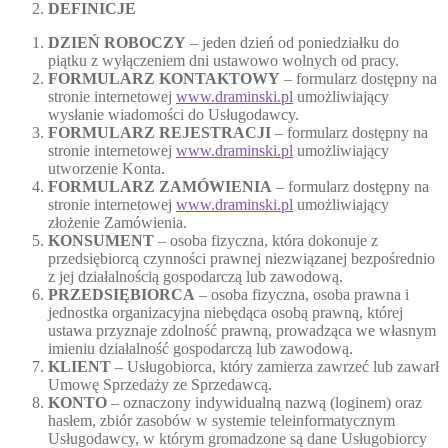
DEFINICJE
DZIEŃ ROBOCZY
– jeden dzień od poniedziałku do
piątku z wyłączeniem dni ustawowo wolnych od pracy.
FORMULARZ KONTAKTOWY
– formularz dostępny na
stronie internetowej
www.draminski.pl
umożliwiający
wysłanie wiadomości do Usługodawcy.
FORMULARZ REJESTRACJI
– formularz dostępny na
stronie internetowej
www.draminski.pl
umożliwiający
utworzenie Konta.
FORMULARZ ZAMÓWIENIA
– formularz dostępny na
stronie internetowej
www.draminski.pl
umożliwiający
złożenie Zamówienia.
KONSUMENT
– osoba fizyczna, która dokonuje z
przedsiębiorcą czynności prawnej niezwiązanej bezpośrednio
z jej działalnością gospodarczą lub zawodową.
PRZEDSIĘBIORCA
– osoba fizyczna, osoba prawna i
jednostka organizacyjna niebędąca osobą prawną, której
ustawa przyznaje zdolność prawną, prowadząca we własnym
imieniu działalność gospodarczą lub zawodową.
KLIENT
– Usługobiorca, który zamierza zawrzeć lub zawarł
Umowę Sprzedaży ze Sprzedawcą.
KONTO
– oznaczony indywidualną nazwą (loginem) oraz
hasłem, zbiór zasobów w systemie teleinformatycznym
Usługodawcy, w którym gromadzone są dane Usługobiorcy