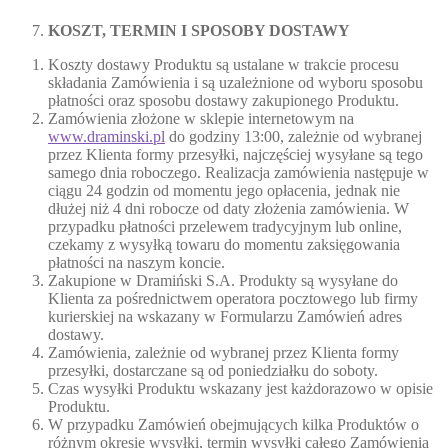
KOSZT, TERMIN I SPOSOBY DOSTAWY
Koszty dostawy Produktu są ustalane w trakcie procesu
składania Zamówienia i są uzależnione od wyboru sposobu
płatności oraz sposobu dostawy zakupionego Produktu.
Zamówienia złożone w sklepie internetowym na
www.draminski.pl
do godziny 13:00, zależnie od wybranej
przez Klienta formy przesyłki, najczęściej wysyłane są tego
samego dnia roboczego. Realizacja zamówienia następuje w
ciągu 24 godzin od momentu jego opłacenia, jednak nie
dłużej niż 4 dni robocze od daty złożenia zamówienia. W
przypadku płatności przelewem tradycyjnym lub online,
czekamy z wysyłką towaru do momentu zaksięgowania
płatności na naszym koncie.
Zakupione w Dramiński S.A. Produkty są wysyłane do
Klienta za pośrednictwem operatora pocztowego lub firmy
kurierskiej na wskazany w Formularzu Zamówień adres
dostawy.
Zamówienia, zależnie od wybranej przez Klienta formy
przesyłki, dostarczane są od poniedziałku do soboty.
Czas wysyłki Produktu wskazany jest każdorazowo w opisie
Produktu.
W przypadku Zamówień obejmujących kilka Produktów o
różnym okresie wysyłki, termin wysyłki całego Zamówienia