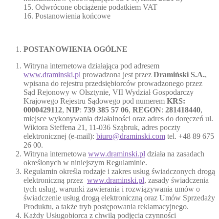
15. Odwrócone obciążenie podatkiem VAT
16. Postanowienia końcowe
POSTANOWIENIA OGÓLNE
Witryna internetowa działająca pod adresem
www.draminski.pl
prowadzona jest przez
Dramiński S.A.
,
wpisana do rejestru przedsiębiorców prowadzonego przez
Sąd Rejonowy w Olsztynie, VII Wydział Gospodarczy
Krajowego Rejestru Sądowego pod numerem
KRS:
0000429112
,
NIP
:
739 385 57
06
,
REGON
:
281418440
,
miejsce wykonywania działalności oraz adres do doręczeń ul.
Wiktora Steffena 21, 11-036 Sząbruk, adres poczty
elektronicznej (e-mail):
biuro@draminski.com
tel. +48 89 675
26 00.
Witryna internetowa
www.draminski.pl
działa na zasadach
określonych w niniejszym Regulaminie.
Regulamin określa rodzaje i zakres usług świadczonych drogą
elektroniczną przez
www.draminski.pl
, zasady świadczenia
tych usług, warunki zawierania i rozwiązywania umów o
świadczenie usług drogą elektroniczną oraz Umów Sprzedaży
Produktu, a także tryb postępowania reklamacyjnego.
Każdy Usługobiorca z chwilą podjęcia czynności