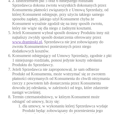
Z zastrzeżeniem pkt 5 oraz 6 niniejszego rozdziału
Sprzedawca dokona zwrotu wszystkich dokonanych przez
Konsumenta płatności związanych z Umową Sprzedaży, od
której Konsument odstępuje, przy użyciu takiego samego
sposobu zapłaty, jakiego użył Konsument chyba że
Konsument wyraźnie zgodził się na inny sposób zwrotu,
który nie wiąże się dla niego z żadnymi kosztami.
Jeżeli Konsument wybrał sposób dostawy Produktu inny niż
najtańszy zwykły sposób dostarczenia oferowany przez
www.draminski.pl
, Sprzedawca nie jest zobowiązany do
zwrotu Konsumentowi poniesionych przez niego
dodatkowych kosztów.
Konsument odstępujący od Umowy Sprzedaży, zgodnie z pkt
1 niniejszego rozdziału, ponosi jedynie koszty odesłania
Produktu do Sprzedawcy.
Jeżeli Sprzedawca nie zaproponował, że sam odbierze
Produkt od Konsumenta, może wstrzymać się ze zwrotem
płatności otrzymanych od Konsumenta do chwili otrzymania
rzeczy z powrotem lub dostarczenia przez Konsumenta
dowodu jej odesłania, w zależności od tego, które zdarzenie
nastąpi wcześniej.
Termin czternastodniowy, w którym Konsument może
odstąpić od umowy, liczy się:
dla umowy, w wykonaniu której Sprzedawca wydaje
Produkt będąc zobowiązany do przeniesienia jego