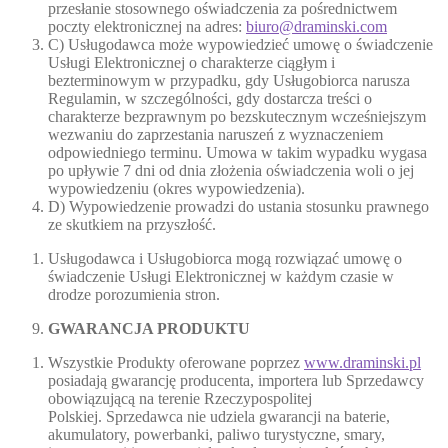
przesłanie stosownego oświadczenia za pośrednictwem
poczty elektronicznej na adres:
biuro@draminski.com
C) Usługodawca może wypowiedzieć umowę o świadczenie
Usługi Elektronicznej o charakterze ciągłym i
bezterminowym w przypadku, gdy Usługobiorca narusza
Regulamin, w szczególności, gdy dostarcza treści o
charakterze bezprawnym po bezskutecznym wcześniejszym
wezwaniu do zaprzestania naruszeń z wyznaczeniem
odpowiedniego terminu. Umowa w takim wypadku wygasa
po upływie 7 dni od dnia złożenia oświadczenia woli o jej
wypowiedzeniu (okres wypowiedzenia).
D) Wypowiedzenie prowadzi do ustania stosunku prawnego
ze skutkiem na przyszłość.
Usługodawca i Usługobiorca mogą rozwiązać umowę o
świadczenie Usługi Elektronicznej w każdym czasie w
drodze porozumienia stron.
GWARANCJA PRODUKTU
Wszystkie Produkty oferowane poprzez
www.draminski.pl
posiadają gwarancję producenta, importera lub Sprzedawcy
obowiązującą na terenie Rzeczypospolitej
Polskiej. Sprzedawca nie udziela gwarancji na baterie,
akumulatory, powerbanki, paliwo turystyczne, smary,