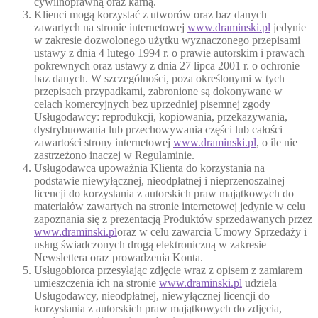
cywilnoprawną oraz karną.
Klienci mogą korzystać z utworów oraz baz danych
zawartych na stronie internetowej
www.draminski.pl
jedynie
w zakresie dozwolonego użytku wyznaczonego przepisami
ustawy z dnia 4 lutego 1994 r. o prawie autorskim i prawach
pokrewnych oraz ustawy z dnia 27 lipca 2001 r. o ochronie
baz danych. W szczególności, poza określonymi w tych
przepisach przypadkami, zabronione są dokonywane w
celach komercyjnych bez uprzedniej pisemnej zgody
Usługodawcy: reprodukcji, kopiowania, przekazywania,
dystrybuowania lub przechowywania części lub całości
zawartości strony internetowej
www.draminski.pl
, o ile nie
zastrzeżono inaczej w Regulaminie.
Usługodawca upoważnia Klienta do korzystania na
podstawie niewyłącznej, nieodpłatnej i nieprzenoszalnej
licencji do korzystania z autorskich praw majątkowych do
materiałów zawartych na stronie internetowej jedynie w celu
zapoznania się z prezentacją Produktów sprzedawanych przez
www.draminski.pl
oraz w celu zawarcia Umowy Sprzedaży i
usług świadczonych drogą elektroniczną w zakresie
Newslettera oraz prowadzenia Konta.
Usługobiorca przesyłając zdjęcie wraz z opisem z zamiarem
umieszczenia ich na stronie
www.draminski.pl
udziela
Usługodawcy, nieodpłatnej, niewyłącznej licencji do
korzystania z autorskich praw majątkowych do zdjęcia,