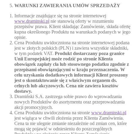
WARUNKI ZAWIERANIA UMÓW SPRZEDAŻY
Informacje znajdujące się na stronie internetowej
www.draminski.pl
nie stanowią oferty w rozumieniu
przepisów prawa. Klient składając Zamówienie, składa ofertę
kupna określonego Produktu na warunkach podanych w jego
opisie.
Cena Produktu uwidoczniona na stronie internetowej podana
jest w złotych polskich (PLN) i zawiera wszystkie składniki,
w tym podatek VAT.
Produkt dostarczany poza granice
Unii Europejskiej może rodzić po stronie Klienta
obowiązek zapłaty cła lub stosownego podatku zgodnie z
przepisami obowiązującymi w kraju przeznaczenia. W
celu uzyskania dodatkowych informacji Klient proszony
jest o skontaktowanie się z właściwym organem ds.
celnych lub akcyzowych. Cena nie zawiera kosztów
dostawy.
Dramiński S.A. zastrzega sobie prawo do wprowadzania
nowych Produktów do asortymentu oraz przeprowadzania
akcji promocyjnych.
Cena Produktu uwidoczniona na stronie
www.draminski.pl
jest wiążąca w chwili złożenia przez Klienta Zamówienia.
Cena ta nie ulegnie zmianie niezależnie od zmian cen, które
mogą się pojawić w odniesieniu do poszczególnych