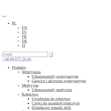
PL
EN
ES
FR
DE
IT
+48 89 675 26 00
Produkty
Weterynaria
Ultrasonografy weterynaryjne
Głowice i akcesoria weterynaryjne
Medycyna
Ultrasonografy medyczne
Rolnictwo
Urządzenia do rolnictwa
Części do urządzeń rolniczych
Dodatkowe gatunki zbóż