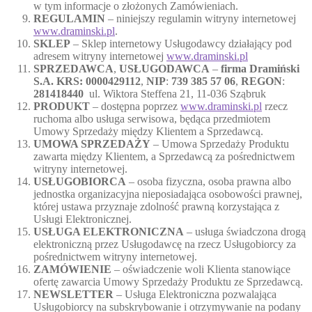
w tym informacje o złożonych Zamówieniach.
REGULAMIN
– niniejszy regulamin witryny internetowej
www.draminski.pl
.
SKLEP
– Sklep internetowy Usługodawcy działający pod
adresem witryny internetowej
www.draminski.pl
SPRZEDAWCA
,
USŁUGODAWCA
–
firma Dramiński
S.A. KRS: 0000429112
,
NIP
:
739 385 57
06
,
REGON
:
281418440
ul. Wiktora Steffena 21, 11-036 Sząbruk
PRODUKT
– dostępna poprzez
www.draminski.pl
rzecz
ruchoma albo usługa serwisowa, będąca przedmiotem
Umowy Sprzedaży między Klientem a Sprzedawcą.
UMOWA SPRZEDAŻY
– Umowa Sprzedaży Produktu
zawarta między Klientem, a Sprzedawcą za pośrednictwem
witryny internetowej.
USŁUGOBIORCA
– osoba fizyczna, osoba prawna albo
jednostka organizacyjna nieposiadająca osobowości prawnej,
której ustawa przyznaje zdolność prawną korzystająca z
Usługi Elektronicznej.
USŁUGA ELEKTRONICZNA
– usługa świadczona drogą
elektroniczną przez Usługodawcę na rzecz Usługobiorcy za
pośrednictwem witryny internetowej.
ZAMÓWIENIE
– oświadczenie woli Klienta stanowiące
ofertę zawarcia Umowy Sprzedaży Produktu ze Sprzedawcą.
NEWSLETTER
– Usługa Elektroniczna pozwalająca
Usługobiorcy na subskrybowanie i otrzymywanie na podany