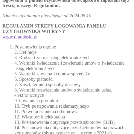
logowania w panelu użytkownika obowiązkowo zapoznali się z
treścią naszego Regulaminu.
Niniejszy regulamin obowiązuje od 2024.05.10
REGULAMIN STREFY LOGOWANIA PANELU
UŻYTKOWNIKA WITRYNY
www.draminski.pl
Postanowienia ogólne
2. Definicje
3. Rodzaj i zakres usług elektronicznych
4. Warunki świadczenia i zawierania umów o świadczenie
usług elektronicznych
5. Warunki zawierania umów sprzedaży
6. Sposoby płatności
7. Koszt, termin i sposoby dostawy
8. Warunki rozwiązania umów o świadczenie usług
elektronicznych
9. Gwarancja produktu
10. Tryb postępowania reklamacyjnego
11. Prawo odstąpienia od umowy
12. Własność intelektualna
13. Postanowienia dotyczące przedsiębiorców (B2B)
14. Postanowienia dotyczące przedsiębiorców na prawach
konsumentów (obowiązujące od 1 stycznia 2021 r.)