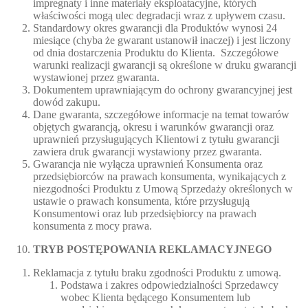
impregnaty i inne materiały eksploatacyjne, których
właściwości mogą ulec degradacji wraz z upływem czasu.
Standardowy okres gwarancji dla Produktów wynosi 24
miesiące (chyba że gwarant ustanowił inaczej) i jest liczony
od dnia dostarczenia Produktu do Klienta. Szczegółowe
warunki realizacji gwarancji są określone w druku gwarancji
wystawionej przez gwaranta.
Dokumentem uprawniającym do ochrony gwarancyjnej jest
dowód zakupu.
Dane gwaranta, szczegółowe informacje na temat towarów
objętych gwarancją, okresu i warunków gwarancji oraz
uprawnień przysługujących Klientowi z tytułu gwarancji
zawiera druk gwarancji wystawiony przez gwaranta.
Gwarancja nie wyłącza uprawnień Konsumenta oraz
przedsiębiorców na prawach konsumenta, wynikających z
niezgodności Produktu z Umową Sprzedaży określonych w
ustawie o prawach konsumenta, które przysługują
Konsumentowi oraz lub przedsiębiorcy na prawach
konsumenta z mocy prawa.
TRYB POSTĘPOWANIA REKLAMACYJNEGO
Reklamacja z tytułu braku zgodności Produktu z umową.
Podstawa i zakres odpowiedzialności Sprzedawcy
wobec Klienta będącego Konsumentem lub