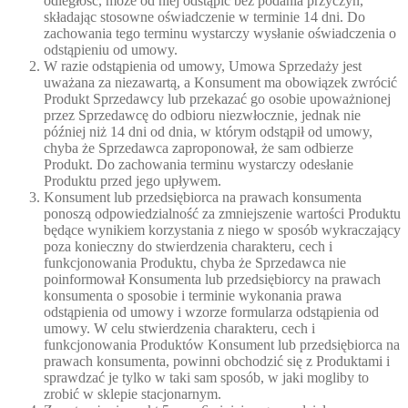
odległość, może od niej odstąpić bez podania przyczyn,
składając stosowne oświadczenie w terminie 14 dni. Do
zachowania tego terminu wystarczy wysłanie oświadczenia o
odstąpieniu od umowy.
W razie odstąpienia od umowy, Umowa Sprzedaży jest
uważana za niezawartą, a Konsument ma obowiązek zwrócić
Produkt Sprzedawcy lub przekazać go osobie upoważnionej
przez Sprzedawcę do odbioru niezwłocznie, jednak nie
później niż 14 dni od dnia, w którym odstąpił od umowy,
chyba że Sprzedawca zaproponował, że sam odbierze
Produkt. Do zachowania terminu wystarczy odesłanie
Produktu przed jego upływem.
Konsument lub przedsiębiorca na prawach konsumenta
ponoszą odpowiedzialność za zmniejszenie wartości Produktu
będące wynikiem korzystania z niego w sposób wykraczający
poza konieczny do stwierdzenia charakteru, cech i
funkcjonowania Produktu, chyba że Sprzedawca nie
poinformował Konsumenta lub przedsiębiorcy na prawach
konsumenta o sposobie i terminie wykonania prawa
odstąpienia od umowy i wzorze formularza odstąpienia od
umowy. W celu stwierdzenia charakteru, cech i
funkcjonowania Produktów Konsument lub przedsiębiorca na
prawach konsumenta, powinni obchodzić się z Produktami i
sprawdzać je tylko w taki sam sposób, w jaki mogliby to
zrobić w sklepie stacjonarnym.