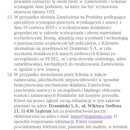
powinien zaznaczyć tę okoliczność w Zamówieniu i wskazać
wymagane dane podmiotu, na który ma być wystawiona
stosowna faktura VAT.
W przypadku złożenia Zamówienia na Produkty podlegające
specjalnym wymogom prawnym, wynikającym z ustawy z
dnia 19 czerwca 2019 r. o wykonywaniu działalności
gospodarczej w zakresie wytwarzania i obrotu materiałami
wybuchowymi, bronią, amunicją oraz wyrobami i technologią
o przeznaczeniu wojskowym lub policyjnym, z Klientem
skontaktuje się przedstawiciel Dramiński S.A. w celu
uzyskania dodatkowych danych osobowych Klienta (w
szczególności nr PESEL, nr i seria dowodu osobistego, adres
zameldowania), niezbędnych do zrealizowania Zamówienia
w zgodzie z ww. ustawą.
W przypadku stwierdzenia przez Klienta w trakcie
zamawiania, jakichkolwiek nieprawidłowości w sposobie
funkcjonowania mechanizmu składania Zamówienia
(zawierania umowy) w szczególności błędnego obliczania
wartości zamawianych Produktów lub kosztów przesyłki.
Klient ma prawo zgłosić swoją reklamację w tym zakresie
pisemnie na adres:
Dramiński S.A.
,
ul. Wiktora Steffena
21, 11-036 Sząbruk
lub za pośrednictwem poczty
elektronicznej na adres e-mail:
biuro@draminski.com
. O
sposobie rozpoznania reklamacji, Klient zostanie
powiadomiony telefonicznie, pisemnie lub mailem, w terminie