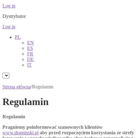
Log in
Dystrybutor
Log in
PL
EN
ES
FR
DE
IT
Strona główna
/
Regulamin
Regulamin
Regulamin
Pragniemy poinformować
szanownych klientów
www.draminski.pl
aby przed rozpoczęciem korzystania ze strefy