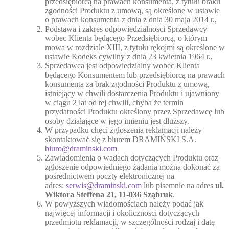
przedsiębiorcą na prawach konsumenta, z tytułu braku
zgodności Produktu z umową, są określone w ustawie
o prawach konsumenta z dnia z dnia 30 maja 2014 r.,
Podstawa i zakres odpowiedzialności Sprzedawcy
wobec Klienta będącego Przedsiębiorcą, o którym
mowa w rozdziale XIII, z tytułu rękojmi są określone w
ustawie Kodeks cywilny z dnia 23 kwietnia 1964 r.,
Sprzedawca jest odpowiedzialny wobec Klienta
będącego Konsumentem lub przedsiębiorcą na prawach
konsumenta za brak zgodności Produktu z umową,
istniejący w chwili dostarczenia Produktu i ujawniony
w ciągu 2 lat od tej chwili, chyba że termin
przydatności Produktu określony przez Sprzedawcę lub
osoby działające w jego imieniu jest dłuższy.
W przypadku chęci zgłoszenia reklamacji należy
skontaktować się z biurem DRAMIŃSKI S.A.
biuro@draminski.com
Zawiadomienia o wadach dotyczących Produktu oraz
zgłoszenie odpowiedniego żądania można dokonać za
pośrednictwem poczty elektronicznej na
adres:
serwis@draminski.com
lub pisemnie na adres
ul.
Wiktora Steffena 21, 11-036 Sząbruk
.
W powyższych wiadomościach należy podać jak
najwięcej informacji i okoliczności dotyczących
przedmiotu reklamacji, w szczególności rodzaj i datę