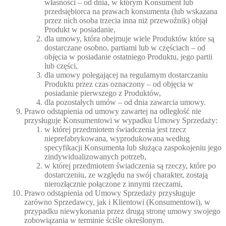
własności – od dnia, w którym Konsument lub
przedsiębiorca na prawach konsumenta (lub wskazana
przez nich osoba trzecia inna niż przewoźnik) objął
Produkt w posiadanie,
dla umowy, która obejmuje wiele Produktów które są
dostarczane osobno, partiami lub w częściach – od
objęcia w posiadanie ostatniego Produktu, jego partii
lub części,
dla umowy polegającej na regularnym dostarczaniu
Produktu przez czas oznaczony – od objęcia w
posiadanie pierwszego z Produktów,
dla pozostałych umów – od dnia zawarcia umowy.
Prawo odstąpienia od umowy zawartej na odległość nie
przysługuje Konsumentowi w wypadku Umowy Sprzedaży:
w której przedmiotem świadczenia jest rzecz
nieprefabrykowana, wyprodukowana według
specyfikacji Konsumenta lub służąca zaspokojeniu jego
zindywidualizowanych potrzeb,
w której przedmiotem świadczenia są rzeczy, które po
dostarczeniu, ze względu na swój charakter, zostają
nierozłącznie połączone z innymi rzeczami,
Prawo odstąpienia od Umowy Sprzedaży przysługuje
zarówno Sprzedawcy, jak i Klientowi (Konsumentowi), w
przypadku niewykonania przez drugą stronę umowy swojego
zobowiązania w terminie ściśle określonym.