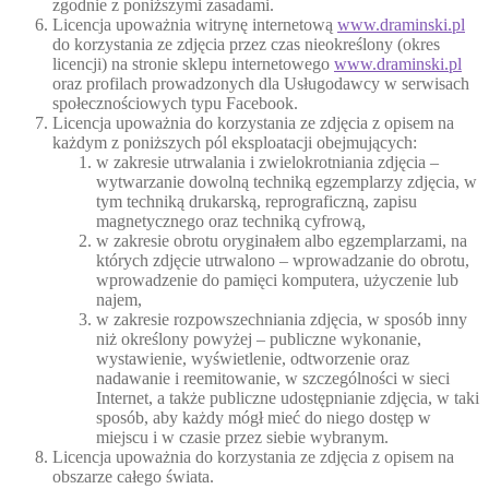
zgodnie z poniższymi zasadami.
Licencja upoważnia witrynę internetową
www.draminski.pl
do korzystania ze zdjęcia przez czas nieokreślony (okres
licencji) na stronie sklepu internetowego
www.draminski.pl
oraz profilach prowadzonych dla Usługodawcy w serwisach
społecznościowych typu Facebook.
Licencja upoważnia do korzystania ze zdjęcia z opisem na
każdym z poniższych pól eksploatacji obejmujących:
w zakresie utrwalania i zwielokrotniania zdjęcia –
wytwarzanie dowolną techniką egzemplarzy zdjęcia, w
tym techniką drukarską, reprograficzną, zapisu
magnetycznego oraz techniką cyfrową,
w zakresie obrotu oryginałem albo egzemplarzami, na
których zdjęcie utrwalono – wprowadzanie do obrotu,
wprowadzenie do pamięci komputera, użyczenie lub
najem,
w zakresie rozpowszechniania zdjęcia, w sposób inny
niż określony powyżej – publiczne wykonanie,
wystawienie, wyświetlenie, odtworzenie oraz
nadawanie i reemitowanie, w szczególności w sieci
Internet, a także publiczne udostępnianie zdjęcia, w taki
sposób, aby każdy mógł mieć do niego dostęp w
miejscu i w czasie przez siebie wybranym.
Licencja upoważnia do korzystania ze zdjęcia z opisem na
obszarze całego świata.