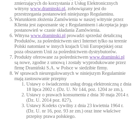
zmierzających do korzystania z Usług Elektronicznych
witryny
www.draminski.pl
, zobowiązany jest do
przestrzegania postanowień niniejszego Regulaminu.
Warunkiem złożenia Zamówienia w naszej witrynie przez
Klienta jest zapoznanie się z Regulaminem i akceptacja jego
postanowień w czasie składania Zamówienia.
Witryna
www.draminski.pl
prowadzi sprzedaż detaliczną
Produktów, za pośrednictwem sieci Internet tylko na terenie
Polski natomiast w innych krajach Unii Europejskiej oraz
poza obszarem Unii za pośrednictwem dystrybutorów.
Produkty oferowane za pośrednictwem
www.draminski.pl
są nowe, zgodne z umową i zostały wyprodukowane przez
firmę Dramiński S.A. w Polsce w siedzibie firmy.
W sprawach nieuregulowanych w niniejszym Regulaminie
mają zastosowanie przepisy
Ustawy o świadczeniu usług drogą elektroniczną z dnia
18 lipca 2002 r. (Dz. U. Nr 144, poz. 1204 ze zm.),
Ustawy o prawach konsumenta z dnia 30 maja 2014 r.
(Dz. U. 2014 poz. 827),
Ustawy Kodeks cywilny z dnia 23 kwietnia 1964 r.
(Dz. U. nr 16, poz. 93 ze zm.) oraz inne właściwe
przepisy prawa polskiego.