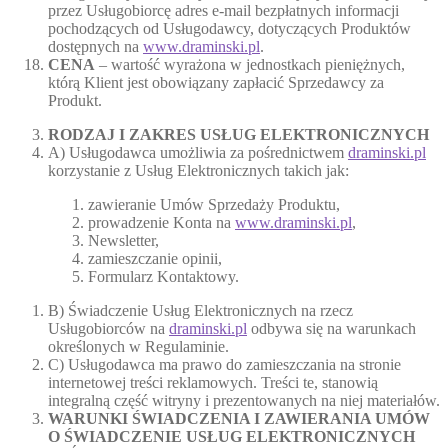
przez Usługobiorcę adres e-mail bezpłatnych informacji
pochodzących od Usługodawcy, dotyczących Produktów
dostępnych na
www.draminski.pl
.
CENA
– wartość wyrażona w jednostkach pieniężnych,
którą Klient jest obowiązany zapłacić Sprzedawcy za
Produkt.
RODZAJ I ZAKRES USŁUG ELEKTRONICZNYCH
A) Usługodawca umożliwia za pośrednictwem
draminski.pl
korzystanie z Usług Elektronicznych takich jak:
zawieranie Umów Sprzedaży Produktu,
prowadzenie Konta na
www.draminski.pl
,
Newsletter,
zamieszczanie opinii,
Formularz Kontaktowy.
B) Świadczenie Usług Elektronicznych na rzecz
Usługobiorców na
draminski.pl
odbywa się na warunkach
określonych w Regulaminie.
C) Usługodawca ma prawo do zamieszczania na stronie
internetowej treści reklamowych. Treści te, stanowią
integralną część witryny i prezentowanych na niej materiałów.
WARUNKI ŚWIADCZENIA I ZAWIERANIA UMÓW
O ŚWIADCZENIE USŁUG ELEKTRONICZNYCH