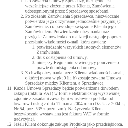
Do zawarcia Umowy Sprzedaży, niezbędne jest
wcześniejsze złożenie przez Klienta, Zamówienia
udostępnionymi przez Sprzedawcę sposobami.
Po złożeniu Zamówienia Sprzedawca, niezwłocznie
potwierdza jego otrzymanie jednocześnie przyjmując
Zamówienie, co powoduje związanie Klienta jego
Zamówieniem. Potwierdzenie otrzymania oraz
przyjęcie Zamówienia do realizacji następuje poprzez
przesłanie wiadomości e-mail, która zawiera:
potwierdzenie wszystkich istotnych elementów
Zamówienia,
druk odstąpienia od umowy,
niniejszy Regulamin zawierający pouczenie o
prawie do odstąpienia od umowy.
Z chwilą otrzymania przez Klienta wiadomości e-mail,
o której mowa w pkt 9 lit. b) zostaje zawarta Umowa
Sprzedaży między Klientem, a Sprzedawcą.
Każda Umowa Sprzedaży będzie potwierdzana dowodem
zakupu (faktura VAT) w formie elektronicznej wystawianej
zgodnie z zasadami zawartymi w ustawie o podatku od
towarów i usług z dnia 11 marca 2004 roku (Dz. U. z 2004 r.,
Nr 54, poz. 535 z późn. zm.). Na życzenia Klienta
bezzwłocznie wystawiana jest faktura VAT w formie
tradycyjnej.
Jeżeli Klient dokonuje zakupu Produktu jako przedsiębiorca,