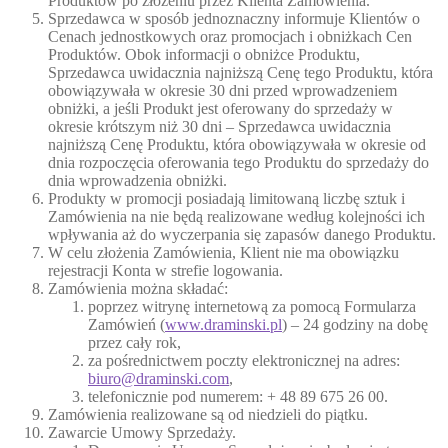
Produktów po złożeniu przez Klienta Zamówienia.
Sprzedawca w sposób jednoznaczny informuje Klientów o
Cenach jednostkowych oraz promocjach i obniżkach Cen
Produktów. Obok informacji o obniżce Produktu,
Sprzedawca uwidacznia najniższą Cenę tego Produktu, która
obowiązywała w okresie 30 dni przed wprowadzeniem
obniżki, a jeśli Produkt jest oferowany do sprzedaży w
okresie krótszym niż 30 dni – Sprzedawca uwidacznia
najniższą Cenę Produktu, która obowiązywała w okresie od
dnia rozpoczęcia oferowania tego Produktu do sprzedaży do
dnia wprowadzenia obniżki.
Produkty w promocji posiadają limitowaną liczbę sztuk i
Zamówienia na nie będą realizowane według kolejności ich
wpływania aż do wyczerpania się zapasów danego Produktu.
W celu złożenia Zamówienia, Klient nie ma obowiązku
rejestracji Konta w strefie logowania.
Zamówienia można składać:
poprzez witrynę internetową za pomocą Formularza
Zamówień (
www.draminski.pl
) – 24 godziny na dobę
przez cały rok,
za pośrednictwem poczty elektronicznej na adres:
biuro@draminski.com
,
telefonicznie pod numerem: + 48 89 675 26 00.
Zamówienia realizowane są od niedzieli do piątku.
Zawarcie Umowy Sprzedaży.