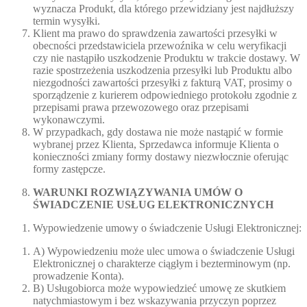
wyznacza Produkt, dla którego przewidziany jest najdłuższy
termin wysyłki.
Klient ma prawo do sprawdzenia zawartości przesyłki w
obecności przedstawiciela przewoźnika w celu weryfikacji
czy nie nastąpiło uszkodzenie Produktu w trakcie dostawy. W
razie spostrzeżenia uszkodzenia przesyłki lub Produktu albo
niezgodności zawartości przesyłki z fakturą VAT, prosimy o
sporządzenie z kurierem odpowiedniego protokołu zgodnie z
przepisami prawa przewozowego oraz przepisami
wykonawczymi.
W przypadkach, gdy dostawa nie może nastąpić w formie
wybranej przez Klienta, Sprzedawca informuje Klienta o
konieczności zmiany formy dostawy niezwłocznie oferując
formy zastępcze.
WARUNKI ROZWIĄZYWANIA UMÓW O
ŚWIADCZENIE USŁUG ELEKTRONICZNYCH
Wypowiedzenie umowy o świadczenie Usługi Elektronicznej:
A) Wypowiedzeniu może ulec umowa o świadczenie Usługi
Elektronicznej o charakterze ciągłym i bezterminowym (np.
prowadzenie Konta).
B) Usługobiorca może wypowiedzieć umowę ze skutkiem
natychmiastowym i bez wskazywania przyczyn poprzez