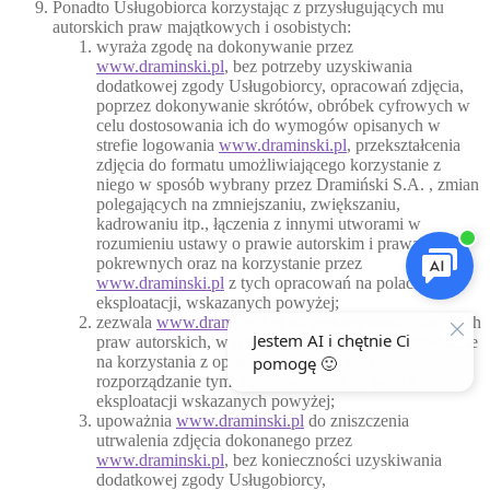
Ponadto Usługobiorca korzystając z przysługujących mu
autorskich praw majątkowych i osobistych:
wyraża zgodę na dokonywanie przez
www.draminski.pl
, bez potrzeby uzyskiwania
dodatkowej zgody Usługobiorcy, opracowań zdjęcia,
poprzez dokonywanie skrótów, obróbek cyfrowych w
celu dostosowania ich do wymogów opisanych w
strefie logowania
www.draminski.pl
, przekształcenia
zdjęcia do formatu umożliwiającego korzystanie z
niego w sposób wybrany przez Dramiński S.A. , zmian
polegających na zmniejszaniu, zwiększaniu,
kadrowaniu itp., łączenia z innymi utworami w
rozumieniu ustawy o prawie autorskim i prawach
pokrewnych oraz na korzystanie przez
www.draminski.pl
z tych opracowań na polach
eksploatacji, wskazanych powyżej;
zezwala
www.draminski.pl
na wykonywanie zależnych
praw autorskich, w tym w szczególności na zezwalanie
na korzystania z opracowań zdjęcia oraz
rozporządzanie tymi opracowaniami na polach
eksploatacji wskazanych powyżej;
upoważnia
www.draminski.pl
do zniszczenia
utrwalenia zdjęcia dokonanego przez
www.draminski.pl
, bez konieczności uzyskiwania
dodatkowej zgody Usługobiorcy,