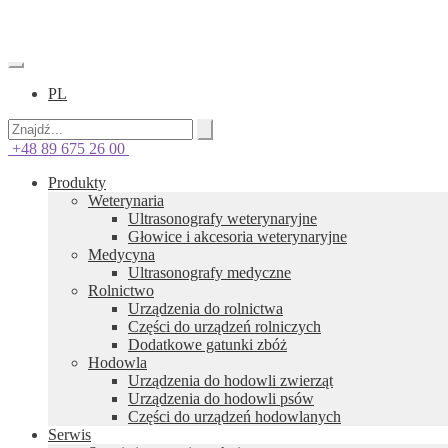
PL
+48 89 675 26 00
Produkty
Weterynaria
Ultrasonografy weterynaryjne
Głowice i akcesoria weterynaryjne
Medycyna
Ultrasonografy medyczne
Rolnictwo
Urządzenia do rolnictwa
Części do urządzeń rolniczych
Dodatkowe gatunki zbóż
Hodowla
Urządzenia do hodowli zwierząt
Urządzenia do hodowli psów
Części do urządzeń hodowlanych
Serwis