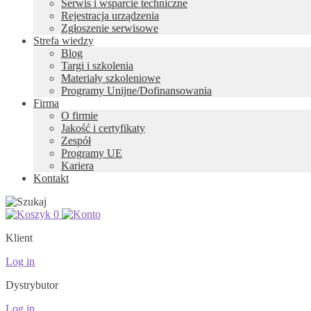
Serwis i wsparcie techniczne
Rejestracja urządzenia
Zgłoszenie serwisowe
Strefa wiedzy
Blog
Targi i szkolenia
Materiały szkoleniowe
Programy Unijne/Dofinansowania
Firma
O firmie
Jakość i certyfikaty
Zespół
Programy UE
Kariera
Kontakt
0
Klient
Log in
Dystrybutor
Log in