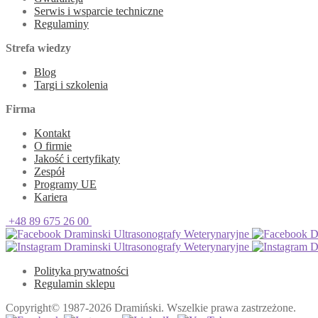
Serwis i wsparcie techniczne
Regulaminy
Strefa wiedzy
Blog
Targi i szkolenia
Firma
Kontakt
O firmie
Jakość i certyfikaty
Zespół
Programy UE
Kariera
+48 89 675 26 00
Draminski Ultrasonografy Weterynaryjne
Dr
Draminski Ultrasonografy Weterynaryjne
Dr
Polityka prywatności
Regulamin sklepu
Copyright© 1987-2026 Dramiński. Wszelkie prawa zastrzeżone.