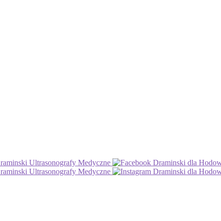
aminski Ultrasonografy Medyczne
Draminski dla Hod
aminski Ultrasonografy Medyczne
Draminski dla Hod