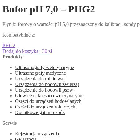
Bufor pH 7,0 – PHG2
Płyn buforowy o wartości pH 5,0 przeznaczony do kalibracji sondy
Kompatybilne z:
PHG2
Dodaj do koszyka
30 zł
Produkty
Ultrasonografy weterynaryjne
Ultrasonografy medyczne
Urządzenia do rolnictwa
Urządzenia do hodowli zwierząt
Urządzenia do hodowli psów
Głowice i akcesoria weterynaryjne
Części do urządzeń hodowlanych
Części do urządzeń rolniczych
Dodatkowe gatunki zbóż
Serwis
Rejestracja urządzenia
Gwarancja