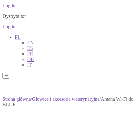
Log in
Dystrybutor
Log in
PL
EN
ES
FR
DE
IT
Strona główna
/
Głowice i akcesoria weterynaryjne
/
Antena Wi-Fi do
BLUE