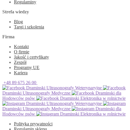
Regulaminy
Strefa wiedzy
Blog
Targi i szkolenia
Firma
Kontakt
O firmie
Jakość i certyfikaty
Zespół
Programy UE
Kariera
+48 89 675 26 00
Draminski Ultrasonografy Weterynaryjne
Draminski Ultrasonografy Medyczne
Draminski dla
Hodowców psów
Draminski Elektronika w rolnictwie
Draminski Ultrasonografy Weterynaryjne
Draminski Ultrasonografy Medyczne
Draminski dla
Hodowców psów
Draminski Elektronika w rolnictwie
Polityka prywatności
Regulamin sklepu