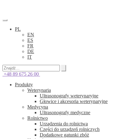
PL
EN
ES
FR
DE
IT
+48 89 675 26 00
Produkty
Weterynaria
Ultrasonografy weterynaryjne
Głowice i akcesoria weterynaryjne
Medycyna
Ultrasonografy medyczne
Rolnictwo
Urządzenia do rolnictwa
Części do urządzeń rolniczych
Dodatkowe gatunki zbóż