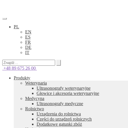
PL
EN
ES
FR
DE
IT
+48 89 675 26 00
Produkty
Weterynaria
Ultrasonografy weterynaryjne
Głowice i akcesoria weterynaryjne
Medycyna
Ultrasonografy medyczne
Rolnictwo
Urządzenia do rolnictwa
Części do urządzeń rolniczych
Dodatkowe gatunki zbóż