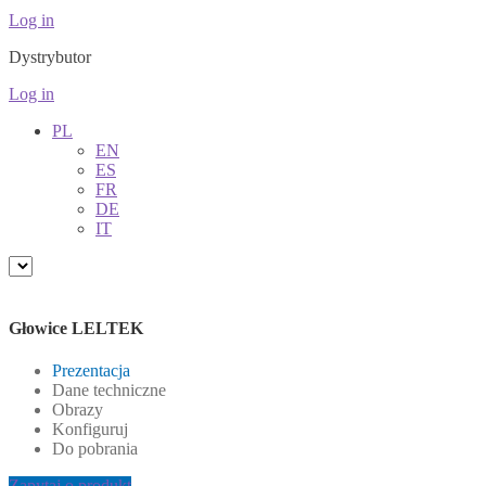
Log in
Dystrybutor
Log in
PL
EN
ES
FR
DE
IT
Głowice LELTEK
Prezentacja
Dane techniczne
Obrazy
Konfiguruj
Do pobrania
Zapytaj o produkt