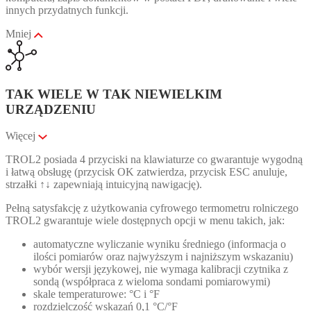
innych przydatnych funkcji.
Mniej
TAK WIELE W TAK NIEWIELKIM
URZĄDZENIU
Więcej
TROL2 posiada 4 przyciski na klawiaturze co gwarantuje wygodną
i łatwą obsługę (przycisk OK zatwierdza, przycisk ESC anuluje,
strzałki ↑↓ zapewniają intuicyjną nawigację).
Pełną satysfakcję z użytkowania cyfrowego termometru rolniczego
TROL2 gwarantuje wiele dostępnych opcji w menu takich, jak:
automatyczne wyliczanie wyniku średniego (informacja o
ilości pomiarów oraz najwyższym i najniższym wskazaniu)
wybór wersji językowej, nie wymaga kalibracji czytnika z
sondą (współpraca z wieloma sondami pomiarowymi)
skale temperaturowe: °C i °F
rozdzielczość wskazań 0,1 °C/°F