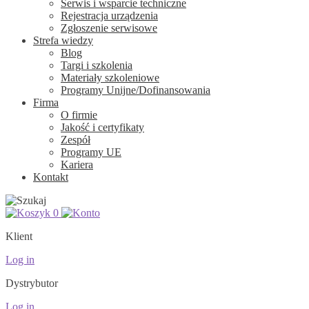
Serwis i wsparcie techniczne
Rejestracja urządzenia
Zgłoszenie serwisowe
Strefa wiedzy
Blog
Targi i szkolenia
Materiały szkoleniowe
Programy Unijne/Dofinansowania
Firma
O firmie
Jakość i certyfikaty
Zespół
Programy UE
Kariera
Kontakt
0
Klient
Log in
Dystrybutor
Log in