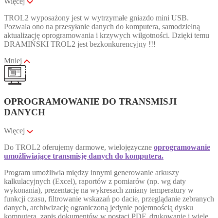
Więcej
TROL2 wyposażony jest w wytrzymałe gniazdo mini USB.
Pozwala ono na przesyłanie danych do komputera, samodzielną
aktualizację oprogramowania i krzywych wilgotności. Dzięki temu
DRAMIŃSKI TROL2 jest bezkonkurencyjny !!!
Mniej
OPROGRAMOWANIE DO TRANSMISJI
DANYCH
Więcej
Do TROL2 oferujemy darmowe, wielojęzyczne
oprogramowanie
umożliwiające transmisję danych do komputera.
Program umożliwia między innymi generowanie arkuszy
kalkulacyjnych (Excel), raportów z pomiarów (np. wg daty
wykonania), prezentację na wykresach zmiany temperatury w
funkcji czasu, filtrowanie wskazań po dacie, przeglądanie zebranych
danych, archiwizację ograniczoną jedynie pojemnością dysku
komputera, zapis dokumentów w postaci PDF, drukowanie i wiele