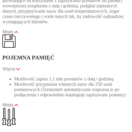
pozwalające na korzystanie z zapisywania pomiarów do pamięci
wewnętrznej urządzenia z datą i godziną, podglad zapisanych
danych, przypisywanie nazw dla sond temperaturowych, zegar
czasu rzeczywistego i wiele innych tak, by zadowolić najbardziej
wymagających klientów.
Mniej
POJEMNA PAMIĘĆ
Więcej
Możliwość zapisu 1,1 mln pomiarów z datą i godziną
Możliwość przypisania własnych nazw dla 250 sond
pomiarowych (Termometr automatycznie rozpozna je po
podłączeniu i odpowiednio kataloguje zapisywane pomiary)
Mniej