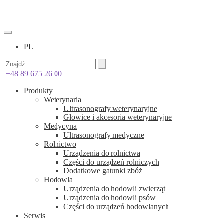
PL
+48 89 675 26 00
Produkty
Weterynaria
Ultrasonografy weterynaryjne
Głowice i akcesoria weterynaryjne
Medycyna
Ultrasonografy medyczne
Rolnictwo
Urządzenia do rolnictwa
Części do urządzeń rolniczych
Dodatkowe gatunki zbóż
Hodowla
Urządzenia do hodowli zwierząt
Urządzenia do hodowli psów
Części do urządzeń hodowlanych
Serwis