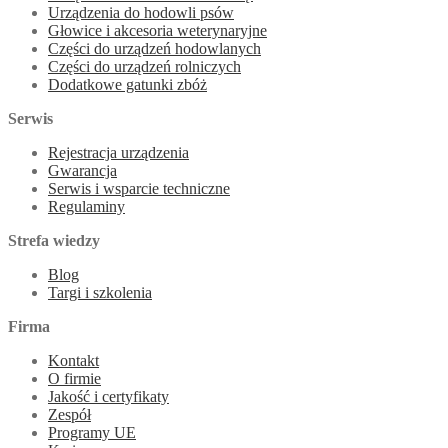
Urządzenia do hodowli psów
Głowice i akcesoria weterynaryjne
Części do urządzeń hodowlanych
Części do urządzeń rolniczych
Dodatkowe gatunki zbóż
Serwis
Rejestracja urządzenia
Gwarancja
Serwis i wsparcie techniczne
Regulaminy
Strefa wiedzy
Blog
Targi i szkolenia
Firma
Kontakt
O firmie
Jakość i certyfikaty
Zespół
Programy UE