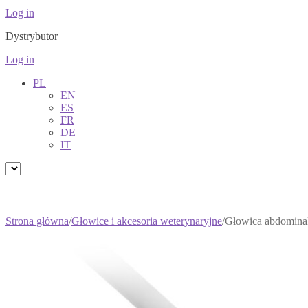
Log in
Dystrybutor
Log in
PL
EN
ES
FR
DE
IT
Strona główna
/
Głowice i akcesoria weterynaryjne
/
Głowica abdomina