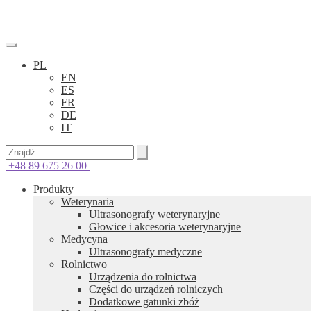
PL
EN
ES
FR
DE
IT
+48 89 675 26 00
Produkty
Weterynaria
Ultrasonografy weterynaryjne
Głowice i akcesoria weterynaryjne
Medycyna
Ultrasonografy medyczne
Rolnictwo
Urządzenia do rolnictwa
Części do urządzeń rolniczych
Dodatkowe gatunki zbóż