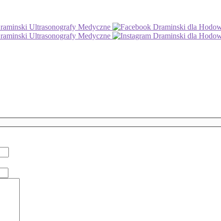
aminski Ultrasonografy Medyczne
Draminski dla Hod
aminski Ultrasonografy Medyczne
Draminski dla Hod