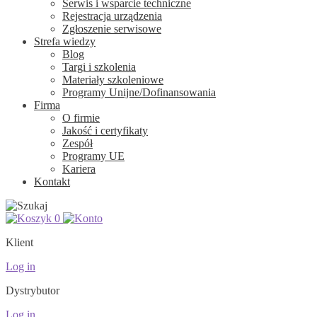
Serwis i wsparcie techniczne
Rejestracja urządzenia
Zgłoszenie serwisowe
Strefa wiedzy
Blog
Targi i szkolenia
Materiały szkoleniowe
Programy Unijne/Dofinansowania
Firma
O firmie
Jakość i certyfikaty
Zespół
Programy UE
Kariera
Kontakt
0
Klient
Log in
Dystrybutor
Log in