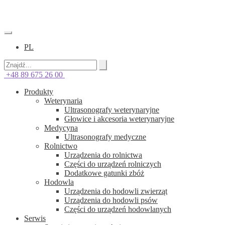
PL
+48 89 675 26 00
Produkty
Weterynaria
Ultrasonografy weterynaryjne
Głowice i akcesoria weterynaryjne
Medycyna
Ultrasonografy medyczne
Rolnictwo
Urządzenia do rolnictwa
Części do urządzeń rolniczych
Dodatkowe gatunki zbóż
Hodowla
Urządzenia do hodowli zwierząt
Urządzenia do hodowli psów
Części do urządzeń hodowlanych
Serwis