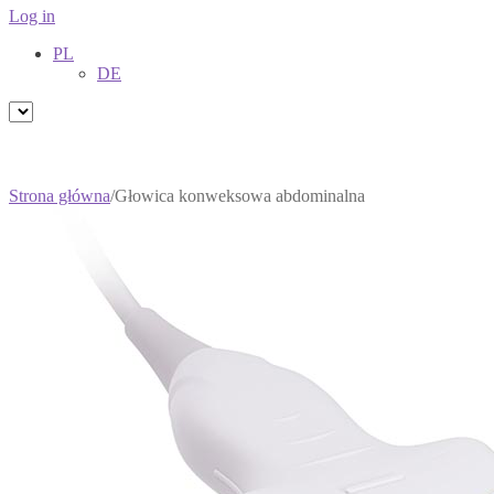
Log in
PL
DE
Strona główna
/
Głowica konweksowa abdominalna