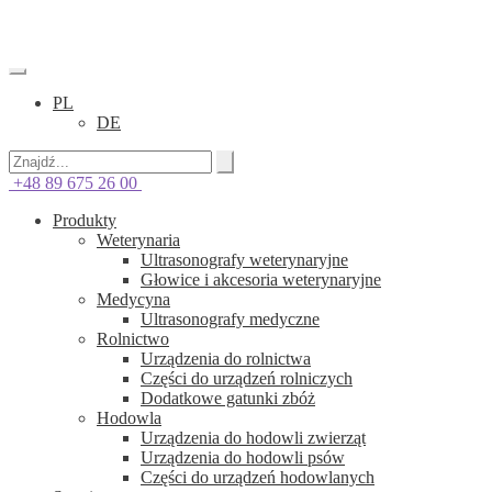
PL
DE
+48 89 675 26 00
Produkty
Weterynaria
Ultrasonografy weterynaryjne
Głowice i akcesoria weterynaryjne
Medycyna
Ultrasonografy medyczne
Rolnictwo
Urządzenia do rolnictwa
Części do urządzeń rolniczych
Dodatkowe gatunki zbóż
Hodowla
Urządzenia do hodowli zwierząt
Urządzenia do hodowli psów
Części do urządzeń hodowlanych