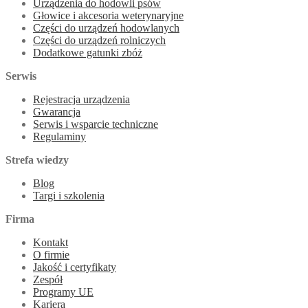
Urządzenia do hodowli psów
Głowice i akcesoria weterynaryjne
Części do urządzeń hodowlanych
Części do urządzeń rolniczych
Dodatkowe gatunki zbóż
Serwis
Rejestracja urządzenia
Gwarancja
Serwis i wsparcie techniczne
Regulaminy
Strefa wiedzy
Blog
Targi i szkolenia
Firma
Kontakt
O firmie
Jakość i certyfikaty
Zespół
Programy UE
Kariera