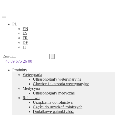
PL
EN
ES
FR
DE
IT
+48 89 675 26 00
Produkty
Weterynaria
Ultrasonografy weterynaryjne
Głowice i akcesoria weterynaryjne
Medycyna
Ultrasonografy medyczne
Rolnictwo
Urządzenia do rolnictwa
Części do urządzeń rolniczych
Dodatkowe gatunki zbóż