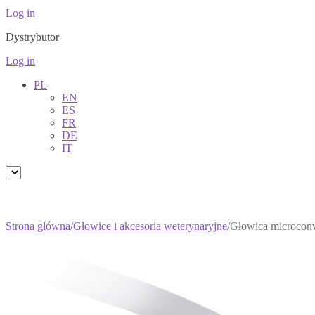
Log in
Dystrybutor
Log in
PL
EN
ES
FR
DE
IT
Strona główna
/
Głowice i akcesoria weterynaryjne
/
Głowica microcon