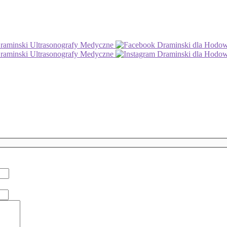
aminski Ultrasonografy Medyczne
Draminski dla Hod
aminski Ultrasonografy Medyczne
Draminski dla Hod