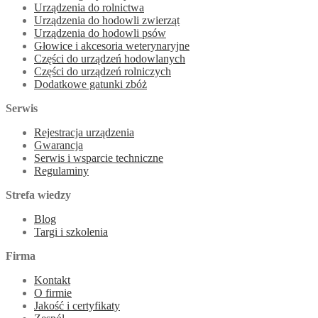
Urządzenia do rolnictwa
Urządzenia do hodowli zwierząt
Urządzenia do hodowli psów
Głowice i akcesoria weterynaryjne
Części do urządzeń hodowlanych
Części do urządzeń rolniczych
Dodatkowe gatunki zbóż
Serwis
Rejestracja urządzenia
Gwarancja
Serwis i wsparcie techniczne
Regulaminy
Strefa wiedzy
Blog
Targi i szkolenia
Firma
Kontakt
O firmie
Jakość i certyfikaty