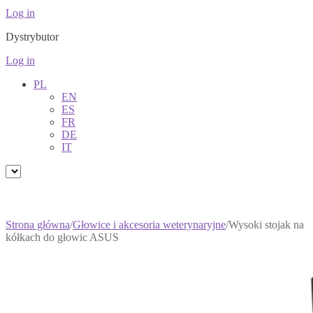
Log in
Dystrybutor
Log in
PL
EN
ES
FR
DE
IT
Strona główna
/
Głowice i akcesoria weterynaryjne
/
Wysoki stojak na
kółkach do głowic ASUS