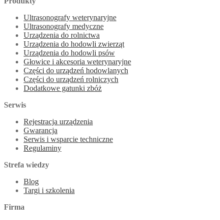
Produkty
Ultrasonografy weterynaryjne
Ultrasonografy medyczne
Urządzenia do rolnictwa
Urządzenia do hodowli zwierząt
Urządzenia do hodowli psów
Głowice i akcesoria weterynaryjne
Części do urządzeń hodowlanych
Części do urządzeń rolniczych
Dodatkowe gatunki zbóż
Serwis
Rejestracja urządzenia
Gwarancja
Serwis i wsparcie techniczne
Regulaminy
Strefa wiedzy
Blog
Targi i szkolenia
Firma