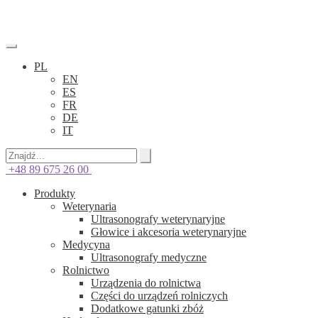
PL
EN
ES
FR
DE
IT
+48 89 675 26 00
Produkty
Weterynaria
Ultrasonografy weterynaryjne
Głowice i akcesoria weterynaryjne
Medycyna
Ultrasonografy medyczne
Rolnictwo
Urządzenia do rolnictwa
Części do urządzeń rolniczych
Dodatkowe gatunki zbóż