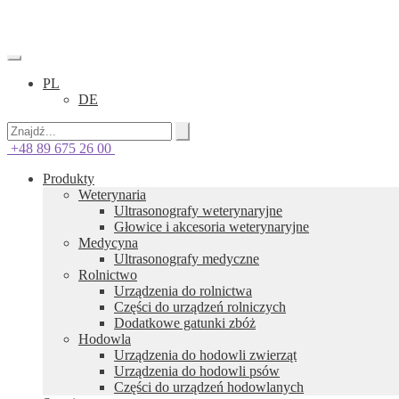
PL
DE
+48 89 675 26 00
Produkty
Weterynaria
Ultrasonografy weterynaryjne
Głowice i akcesoria weterynaryjne
Medycyna
Ultrasonografy medyczne
Rolnictwo
Urządzenia do rolnictwa
Części do urządzeń rolniczych
Dodatkowe gatunki zbóż
Hodowla
Urządzenia do hodowli zwierząt
Urządzenia do hodowli psów
Części do urządzeń hodowlanych