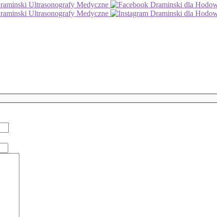
aminski Ultrasonografy Medyczne
Draminski dla Hod
aminski Ultrasonografy Medyczne
Draminski dla Hod