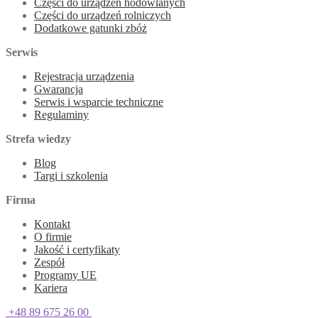
Części do urządzeń hodowlanych
Części do urządzeń rolniczych
Dodatkowe gatunki zbóż
Serwis
Rejestracja urządzenia
Gwarancja
Serwis i wsparcie techniczne
Regulaminy
Strefa wiedzy
Blog
Targi i szkolenia
Firma
Kontakt
O firmie
Jakość i certyfikaty
Zespół
Programy UE
Kariera
+48 89 675 26 00