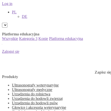
Log in
PL
DE
Platforma edukacyjna
Wszystkie
Kategoria 3
Konie
Platforma edukacyjna
Zaloguj się
Zapisz si
Produkty
Ultrasonografy weterynaryjne
Ultrasonografy medyczne
Urządzenia do rolnictwa
Urządzenia do hodowli zwierząt
Urządzenia do hodowli psów
Głowice i akcesoria weterynaryjne