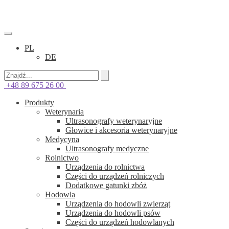
PL
DE
+48 89 675 26 00
Produkty
Weterynaria
Ultrasonografy weterynaryjne
Głowice i akcesoria weterynaryjne
Medycyna
Ultrasonografy medyczne
Rolnictwo
Urządzenia do rolnictwa
Części do urządzeń rolniczych
Dodatkowe gatunki zbóż
Hodowla
Urządzenia do hodowli zwierząt
Urządzenia do hodowli psów
Części do urządzeń hodowlanych