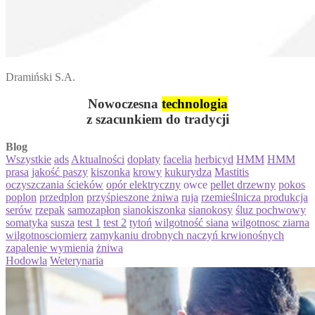
Dramiński S.A.
Nowoczesna
technologia
z szacunkiem do tradycji
Blog
Wszystkie
ads
Aktualności
dopłaty
facelia
herbicyd
HMM
HMM
prasa
jakość paszy
kiszonka
krowy
kukurydza
Mastitis
oczyszczania ścieków
opór elektryczny
owce
pellet drzewny
pokos
poplon
przedplon
przyśpieszone żniwa
ruja
rzemieślnicza produkcja
serów
rzepak
samozapłon
sianokiszonka
sianokosy
śluz pochwowy
somatyka
susza
test 1
test 2
tytoń
wilgotność siana
wilgotnosc ziarna
wilgotnosciomierz
zamykaniu drobnych naczyń krwionośnych
zapalenie wymienia
żniwa
Hodowla
Weterynaria