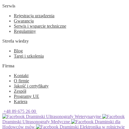
Serwis
Rejestracja urządzenia
Gwarancja
Serwis i wsparcie techniczne
Regulaminy
Strefa wiedzy
Blog
Targi i szkolenia
Firma
Kontakt
O firmie
Jakość i certyfikaty
Zespół
Programy UE
Kariera
+48 89 675 26 00
Draminski Ultrasonografy Weterynaryjne
Draminski Ultrasonografy Medyczne
Draminski dla
Hodowców psów
Draminski Elektronika w rolnictwie