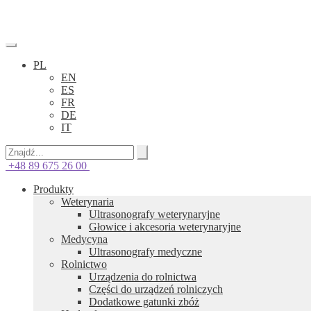
PL
EN
ES
FR
DE
IT
+48 89 675 26 00
Produkty
Weterynaria
Ultrasonografy weterynaryjne
Głowice i akcesoria weterynaryjne
Medycyna
Ultrasonografy medyczne
Rolnictwo
Urządzenia do rolnictwa
Części do urządzeń rolniczych
Dodatkowe gatunki zbóż