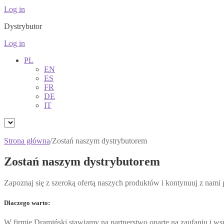
Log in
Dystrybutor
Log in
PL
EN
ES
FR
DE
IT
Strona główna
/
Zostań naszym dystrybutorem
Zostań naszym dystrybutorem
Zapoznaj się z szeroką ofertą naszych produktów i kontynuuj z nami
Dlaczego warto:
W firmie Dramiński stawiamy na partnerstwo oparte na zaufaniu i w