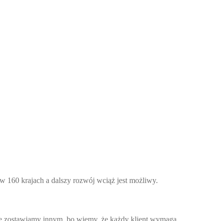
w 160 krajach a dalszy rozwój wciąż jest możliwy.
cie zostawiamy innym, bo wiemy, że każdy klient wymaga