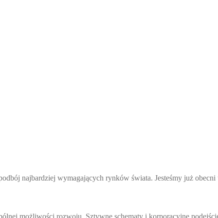
 podbój najbardziej wymagających rynków świata. Jesteśmy już obecni 
spólnej możliwości rozwoju. Sztywne schematy i korporacyjne podejś